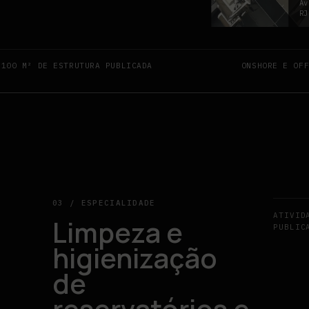
Av
RJ
.100 M² DE ESTRUTURA PUBLICADA
ONSHORE E OF
03 / ESPECIALIDADE
ATIVID
Limpeza e
PUBLIC
higienização
de