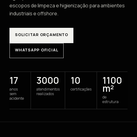
escopos de limpeza e higienização para ambientes
industriais e offshore.
SOLICITAR ORÇAMENTO
WHATSAPP OFICIAL
17
3000
10
1100
m²
anos
atendimentos
certificações
sem
realizados
de
acidente
estrutura